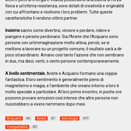
fisica e un'ottima resistenza, sono dotati di creatività e originalità
con cui affrontano e risolvono i loro problemi. Tutte queste
caratteristiche li rendono ottimi partner.
Insieme
sanno come divertirsi, vincere e perdere, ridere e
piangere e persino perdonarsi. Sia l'Ariete che l'Acquario sono
persone con un'immaginazione molto attiva, perciò, se si
mettono a lavorare su un progetto comune, il risultato sarà a dir
poco straordinario. Amano così tanto l'azione che non sembrano
in due, ma dieci, venti, o cento persone contemporaneamente.
A livello sentimentale
, Ariete e Acquario formano una coppia
fantastica. Il loro sentimento è generalmente pieno di
magnetismo e magia, e l'ambiente che creano intorno a loro è
molto speciale e particolare. Al loro primo incontro, in poche ore
possono provare emozioni così intense che altre persone non
riuscirebbero a vivere nemmeno dopo mesi.
Acquario
Ariete
Astrologia
86
87
477
Compatibilità
80