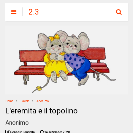
2.3
Home
Favole
Anonimo
L'eremita e il topolino
Anonimo
Gennaro Langella
14 settembre 2020