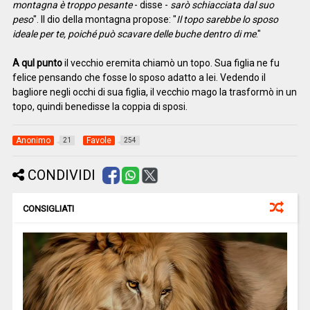
montagna è troppo pesante
- disse -
sarò schiacciata dal suo
peso
". Il dio della montagna propose: "
Il topo sarebbe lo sposo
ideale per te, poiché può scavare delle buche dentro di me
."
A qul punto
il vecchio eremita chiamò un topo. Sua figlia ne fu
felice pensando che fosse lo sposo adatto a lei. Vedendo il
bagliore negli occhi di sua figlia, il vecchio mago la trasformò in un
topo, quindi benedisse la coppia di sposi.
Anonimo
Favole
21
254
CONDIVIDI
CONSIGLIATI