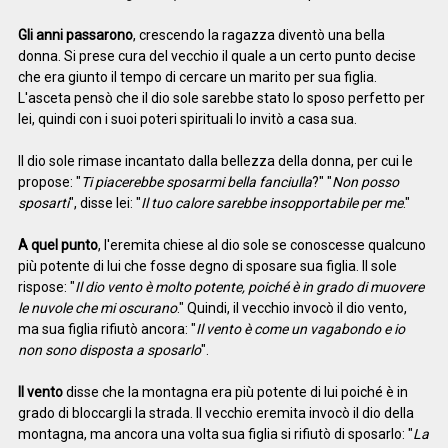
Gli anni passarono
, crescendo la ragazza diventò una bella
donna. Si prese cura del vecchio il quale a un certo punto decise
che era giunto il tempo di cercare un marito per sua figlia.
L'asceta pensò che il dio sole sarebbe stato lo sposo perfetto per
lei, quindi con i suoi poteri spirituali lo invitò a casa sua.
Il dio sole rimase incantato dalla bellezza della donna, per cui le
propose: "
Ti piacerebbe sposarmi bella fanciulla
?" "
Non posso
sposarti
", disse lei: "
Il tuo calore sarebbe insopportabile per me
."
A quel punto
, l'eremita chiese al dio sole se conoscesse qualcuno
più potente di lui che fosse degno di sposare sua figlia. Il sole
rispose: "
Il dio vento è molto potente, poiché è in grado di muovere
le nuvole che mi oscurano
." Quindi, il vecchio invocò il dio vento,
ma sua figlia rifiutò ancora: "
Il vento è come un vagabondo e io
non sono disposta a sposarlo
".
Il vento
disse che la montagna era più potente di lui poiché è in
grado di bloccargli la strada. Il vecchio eremita invocò il dio della
montagna, ma ancora una volta sua figlia si rifiutò di sposarlo: "
La