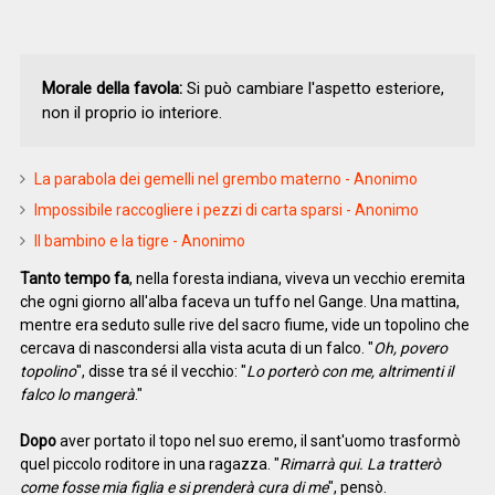
Morale della favola:
Si può cambiare l'aspetto esteriore,
non il proprio io interiore.
La parabola dei gemelli nel grembo materno - Anonimo
Impossibile raccogliere i pezzi di carta sparsi - Anonimo
Il bambino e la tigre - Anonimo
Tanto tempo fa
, nella foresta indiana, viveva un vecchio eremita
che ogni giorno all'alba faceva un tuffo nel Gange. Una mattina,
mentre era seduto sulle rive del sacro fiume, vide un topolino che
cercava di nascondersi alla vista acuta di un falco. "
Oh, povero
topolino
", disse tra sé il vecchio: "
Lo porterò con me, altrimenti il
falco lo mangerà
."
Dopo
aver portato il topo nel suo eremo, il sant'uomo trasformò
quel piccolo roditore in una ragazza. "
Rimarrà qui. La tratterò
come fosse mia figlia e si prenderà cura di me
", pensò.