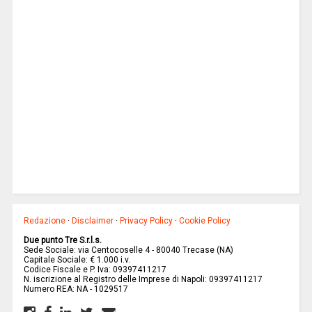
Redazione
·
Disclaimer
·
Privacy Policy
·
Cookie Policy
Due punto Tre S.r.l.s.
Sede Sociale: via Centocoselle 4 - 80040 Trecase (NA)
Capitale Sociale: € 1.000 i.v.
Codice Fiscale e P. Iva: 09397411217
N. iscrizione al Registro delle Imprese di Napoli: 09397411217
Numero REA: NA - 1029517