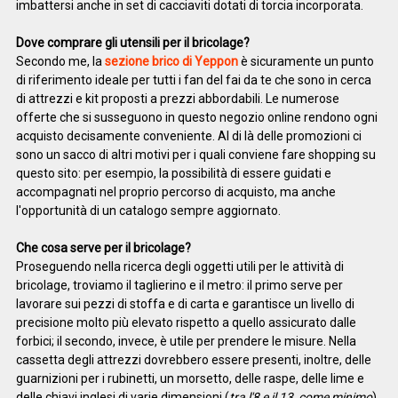
imbattersi anche in set di cacciaviti dotati di torcia incorporata.
Dove comprare gli utensili per il bricolage?
Secondo me, la
sezione brico di Yeppon
è sicuramente un punto
di riferimento ideale per tutti i fan del fai da te che sono in cerca
di attrezzi e kit proposti a prezzi abbordabili. Le numerose
offerte che si susseguono in questo negozio online rendono ogni
acquisto decisamente conveniente. Al di là delle promozioni ci
sono un sacco di altri motivi per i quali conviene fare shopping su
questo sito: per esempio, la possibilità di essere guidati e
accompagnati nel proprio percorso di acquisto, ma anche
l'opportunità di un catalogo sempre aggiornato.
Che cosa serve per il bricolage?
Proseguendo nella ricerca degli oggetti utili per le attività di
bricolage, troviamo il taglierino e il metro: il primo serve per
lavorare sui pezzi di stoffa e di carta e garantisce un livello di
precisione molto più elevato rispetto a quello assicurato dalle
forbici; il secondo, invece, è utile per prendere le misure. Nella
cassetta degli attrezzi dovrebbero essere presenti, inoltre, delle
guarnizioni per i rubinetti, un morsetto, delle raspe, delle lime e
delle chiavi inglesi di varie dimensioni (
tra l'8 e il 13, come minimo
).