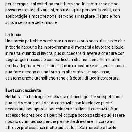
per esempio, dal coltellino multifunzione. In commercio se ne
possono trovare di vari tipi, molti dei quali personalizzabili; con
apribottiglie e moschettone, servono a intagliare il legno e non
solo, a seconda delle misure.
La torcia
Una torcia potrebbe sembrare un accessorio poco utile, visto che
in teoria nessuno ha in programma di mettersi a lavorare al buio.
In realtà, quando si lavora, può succedere di avere a che fare con
degli angoli nascosti o con particolari che non sono illuminati in
modo adeguato. Ecco, quindi, che in circostanze del genere non si
può fare a meno di una torcia. In alternativa, in ogni caso,
esistono anche utensili che sono già dotati di luce incorporata.
Il set con cacciavite
Nel kit fai da te di ogni entusiasta di bricolage che si rispetti non
può certo mancare il set di cacciavite con le relative punte
necessarie per aprire e per chiudere i bulloni. Il cacciavite è un
accessorio prezioso sia perché occupa poco spazio e può essere
riposto ovunque, sia perché permette di evitare il ricorso ad
attrezzi professionali molto più costosi. Sul mercato è facile