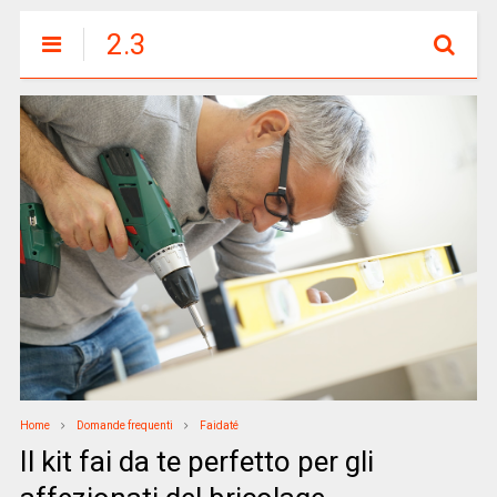
2.3
Home
Domande frequenti
Faidaté
Il kit fai da te perfetto per gli