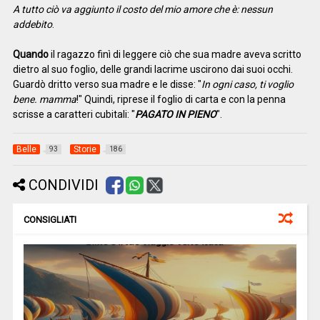
A tutto ciò va aggiunto il costo del mio amore che è: nessun
addebito
.
Quando
il ragazzo finì di leggere ciò che sua madre aveva scritto
dietro al suo foglio, delle grandi lacrime uscirono dai suoi occhi.
Guardò dritto verso sua madre e le disse: "
In ogni caso, ti voglio
bene. mamma
!" Quindi, riprese il foglio di carta e con la penna
scrisse a caratteri cubitali: "
PAGATO IN PIENO
".
Belle
Storie
93
186
CONDIVIDI
CONSIGLIATI