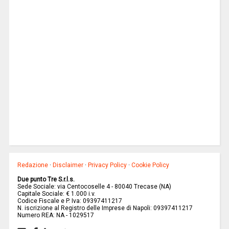
Redazione
·
Disclaimer
·
Privacy Policy
·
Cookie Policy
Due punto Tre S.r.l.s.
Sede Sociale: via Centocoselle 4 - 80040 Trecase (NA)
Capitale Sociale: € 1.000 i.v.
Codice Fiscale e P. Iva: 09397411217
N. iscrizione al Registro delle Imprese di Napoli: 09397411217
Numero REA: NA - 1029517