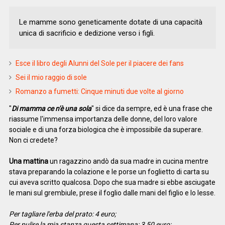
Le mamme sono geneticamente dotate di una capacità
unica di sacrificio e dedizione verso i figli.
Esce il libro degli Alunni del Sole per il piacere dei fans
Sei il mio raggio di sole
Romanzo a fumetti: Cinque minuti due volte al giorno
"
Di mamma ce n'è una sola
" si dice da sempre, ed è una frase che
riassume l'immensa importanza delle donne, del loro valore
sociale e di una forza biologica che è impossibile da superare.
Non ci credete?
Una mattina
un ragazzino andò da sua madre in cucina mentre
stava preparando la colazione e le porse un foglietto di carta su
cui aveva scritto qualcosa. Dopo che sua madre si ebbe asciugate
le mani sul grembiule, prese il foglio dalle mani del figlio e lo lesse.
Per tagliare l'erba del prato: 4 euro;
Per pulire la mia stanza questa settimana: 3,50 euro;