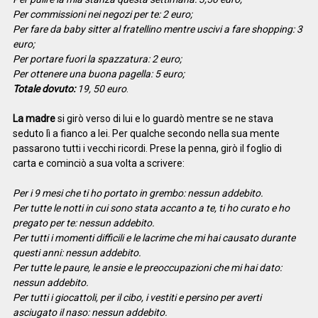
Per commissioni nei negozi per te: 2 euro;
Per fare da baby sitter al fratellino mentre uscivi a fare shopping: 3
euro;
Per portare fuori la spazzatura: 2 euro;
Per ottenere una buona pagella: 5 euro;
Totale dovuto:
19, 50 euro
.
La madre
si girò verso di lui e lo guardò mentre se ne stava
seduto lì a fianco a lei. Per qualche secondo nella sua mente
passarono tutti i vecchi ricordi. Prese la penna, girò il foglio di
carta e cominciò a sua volta a scrivere:
Per i 9 mesi che ti ho portato in grembo: nessun addebito.
Per tutte le notti in cui sono stata accanto a te, ti ho curato e ho
pregato per te: nessun addebito.
Per tutti i momenti difficili e le lacrime che mi hai causato durante
questi anni: nessun addebito.
Per tutte le paure, le ansie e le preoccupazioni che mi hai dato:
nessun addebito.
Per tutti i giocattoli, per il cibo, i vestiti e persino per averti
asciugato il naso: nessun addebito.