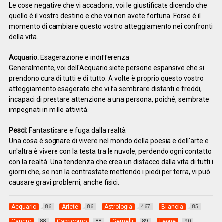
Le cose negative che vi accadono, voi le giustificate dicendo che
quello è il vostro destino e che voi non avete fortuna. Forse è il
momento di cambiare questo vostro atteggiamento nei confronti
della vita.
Acquario:
Esagerazione e indifferenza
Generalmente, voi dell'Acquario siete persone espansive che si
prendono cura di tutti e di tutto. A volte è proprio questo vostro
atteggiamento esagerato che vi fa sembrare distanti e freddi,
incapaci di prestare attenzione a una persona, poiché, sembrate
impegnati in mille attività.
Pesci:
Fantasticare e fuga dalla realtà
Una cosa è sognare di vivere nel mondo della poesia e dell'arte e
un'altra è vivere con la testa tra le nuvole, perdendo ogni contatto
con la realtà. Una tendenza che crea un distacco dalla vita di tutti i
giorni che, se non la contrastate mettendo i piedi per terra, vi può
causare gravi problemi, anche fisici.
Acquario
Ariete
Astrologia
Bilancia
86
86
467
85
Cancro
Capricorno
Gemelli
Leone
88
88
89
90