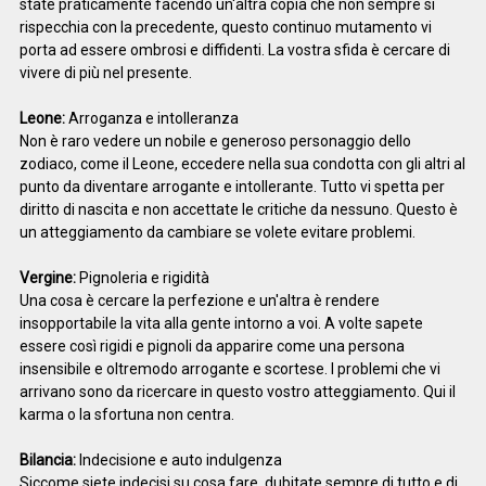
state praticamente facendo un'altra copia che non sempre si
rispecchia con la precedente, questo continuo mutamento vi
porta ad essere ombrosi e diffidenti. La vostra sfida è cercare di
vivere di più nel presente.
Leone:
Arroganza e intolleranza
Non è raro vedere un nobile e generoso personaggio dello
zodiaco, come il Leone, eccedere nella sua condotta con gli altri al
punto da diventare arrogante e intollerante. Tutto vi spetta per
diritto di nascita e non accettate le critiche da nessuno. Questo è
un atteggiamento da cambiare se volete evitare problemi.
Vergine:
Pignoleria e rigidità
Una cosa è cercare la perfezione e un'altra è rendere
insopportabile la vita alla gente intorno a voi. A volte sapete
essere così rigidi e pignoli da apparire come una persona
insensibile e oltremodo arrogante e scortese. I problemi che vi
arrivano sono da ricercare in questo vostro atteggiamento. Qui il
karma o la sfortuna non centra.
Bilancia:
Indecisione e auto indulgenza
Siccome siete indecisi su cosa fare, dubitate sempre di tutto e di