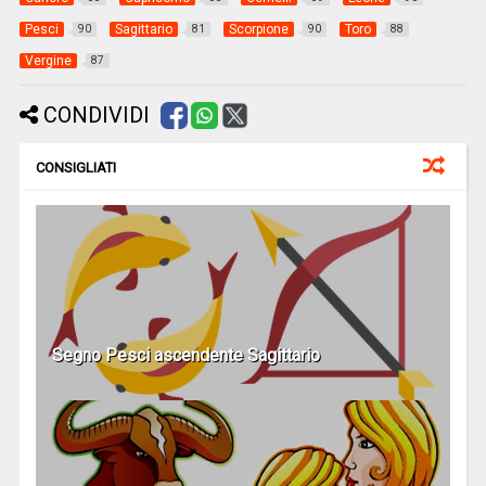
Pesci
Sagittario
Scorpione
Toro
90
81
90
88
Vergine
87
CONDIVIDI
CONSIGLIATI
Segno Pesci ascendente Sagittario