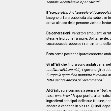
zeppole! Accattàteve 'e panzarotti!
"
Il
"
panzarottaro
" o "
zeppolaro" (o zeppolai
bisogno di farsi pubblicità alla radio o in t
arriva al naso delle persone vicine e lonta
Da generazioni
i venditori ambulanti di fr
stessi e le proprie famiglie. Solitamente, 
cosa succederebbe se il rendimento delle
Ecco
come potrebbe ipoteticamente andare
Gli affari
, che finora sono andati bene, nel 
studiato all'Università
), il giovane gli direbb
Europa lo spread ha mandato in malora divers
fatta sentire ancora più drammatica.
"
Allora
il padre comincia a pensare: "
beh, m
certe cose le sa.
" A quel punto, allarmato, 
ingredienti principali delle sue fritture, 
andare a venderle in piazza. Quindi, dopo un 