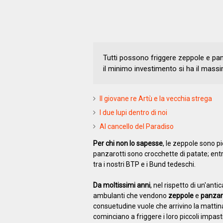
Tutti possono friggere zeppole e panz
il minimo investimento si ha il mass
Il giovane re Artù e la vecchia strega
I due lupi dentro di noi
Al cancello del Paradiso
Per chi non lo sapesse
, le zeppole sono pi
panzarotti sono crocchette di patate; entra
tra i nostri BTP e i Bund tedeschi.
Da moltissimi anni
, nel rispetto di un'ant
ambulanti che vendono
zeppole
e
panzar
consuetudine vuole che arrivino la mattina 
cominciano a friggere i loro piccoli impas