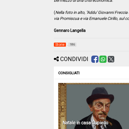
bel mezzo di una crisi economica.
"
(
Nella foto in alto, "Addu' Giovanni Freccia 
via Promiscua e via Emanuele Cirillo, sul 
Gennaro Langella
Storie
186
CONDIVIDI
CONSIGLIATI
Natale in casa Cupiello