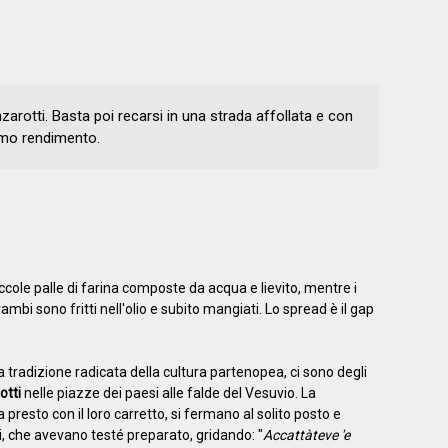
arotti. Basta poi recarsi in una strada affollata e con
imo rendimento.
ccole palle di farina composte da acqua e lievito, mentre i
mbi sono fritti nell'olio e subito mangiati. Lo spread è il gap
ica tradizione radicata della cultura partenopea, ci sono degli
otti
nelle piazze dei paesi alle falde del Vesuvio. La
presto con il loro carretto, si fermano al solito posto e
ti, che avevano testé preparato, gridando: "
Accattàteve 'e