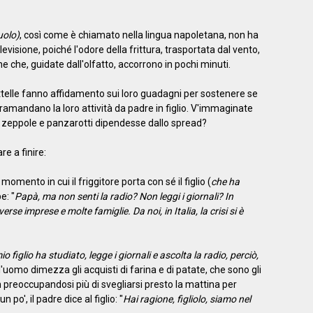
uolo)
, così come è chiamato nella lingua napoletana, non ha
elevisione, poiché l'odore della frittura, trasportata dal vento,
ne che, guidate dall'olfatto, accorrono in pochi minuti.
ittelle fanno affidamento sui loro guadagni per sostenere se
tramandano la loro attività da padre in figlio. V'immaginate
 zeppole e panzarotti dipendesse dallo spread?
 a finire:
momento in cui il friggitore porta con sé il figlio (
che ha
e: "
Papà, ma non senti la radio? Non leggi i giornali? In
e imprese e molte famiglie. Da noi, in Italia, la crisi si è
io figlio ha studiato, legge i giornali e ascolta la radio, perciò,
l'uomo dimezza gli acquisti di farina e di patate, che sono gli
non preoccupandosi più di svegliarsi presto la mattina per
po', il padre dice al figlio: "
Hai ragione, figliolo, siamo nel