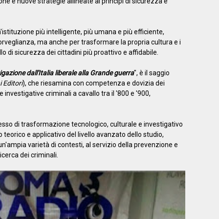
one e nuove strategie allineate ai principi di sicurezza e
'istituzione più intelligente, più umana e più efficiente,
sorveglianza, ma anche per trasformare la propria cultura e i
 di sicurezza dei cittadini più proattivo e affidabile.
igazione dall'Italia liberale alla Grande guerra
", è il saggio
 Editori
), che riesamina con competenza e dovizia dei
he investigative criminali a cavallo tra il '800 e '900,
esso di trasformazione tecnologico, culturale e investigativo
 teorico e applicativo del livello avanzato dello studio,
n un'ampia varietà di contesti, al servizio della prevenzione e
icerca dei criminali.