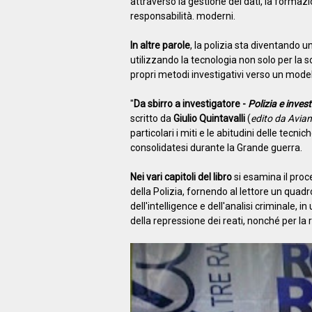
attraverso la gestione dei dati, la formazi
responsabilità. moderni.
In altre parole
, la polizia sta diventando un
utilizzando la tecnologia non solo per la 
propri metodi investigativi verso un modello
"
Da sbirro a investigatore -
Polizia e invest
scritto da
Giulio Quintavalli
(
edito da Aviani
particolari i miti e le abitudini delle tecnic
consolidatesi durante la Grande guerra.
Nei vari capitoli del libro
si esamina il proc
della Polizia, fornendo al lettore un quadro
dell'intelligence e dell'analisi criminale, i
della repressione dei reati, nonché per la r