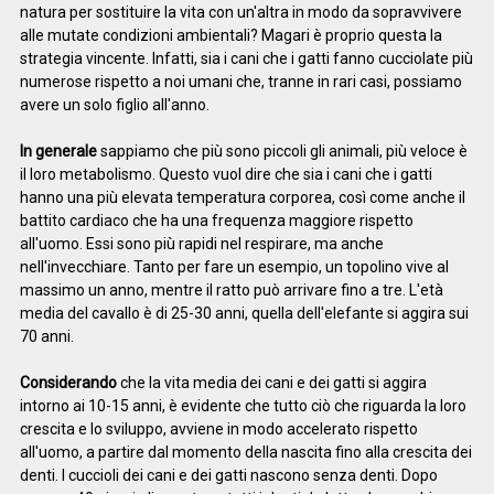
natura per sostituire la vita con un'altra in modo da sopravvivere
alle mutate condizioni ambientali? Magari è proprio questa la
strategia vincente. Infatti, sia i cani che i gatti fanno cucciolate più
numerose rispetto a noi umani che, tranne in rari casi, possiamo
avere un solo figlio all'anno.
In generale
sappiamo che più sono piccoli gli animali, più veloce è
il loro metabolismo. Questo vuol dire che sia i cani che i gatti
hanno una più elevata temperatura corporea, così come anche il
battito cardiaco che ha una frequenza maggiore rispetto
all'uomo. Essi sono più rapidi nel respirare, ma anche
nell'invecchiare. Tanto per fare un esempio, un topolino vive al
massimo un anno, mentre il ratto può arrivare fino a tre. L'età
media del cavallo è di 25-30 anni, quella dell'elefante si aggira sui
70 anni.
Considerando
che la vita media dei cani e dei gatti si aggira
intorno ai 10-15 anni, è evidente che tutto ciò che riguarda la loro
crescita e lo sviluppo, avviene in modo accelerato rispetto
all'uomo, a partire dal momento della nascita fino alla crescita dei
denti. I cuccioli dei cani e dei gatti nascono senza denti. Dopo