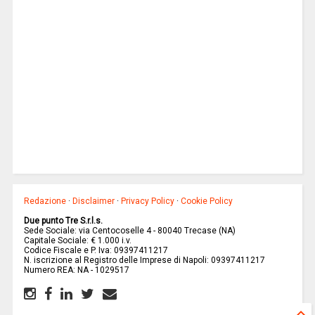
Redazione
·
Disclaimer
·
Privacy Policy
·
Cookie Policy
Due punto Tre S.r.l.s.
Sede Sociale: via Centocoselle 4 - 80040 Trecase (NA)
Capitale Sociale: € 1.000 i.v.
Codice Fiscale e P. Iva: 09397411217
N. iscrizione al Registro delle Imprese di Napoli: 09397411217
Numero REA: NA - 1029517