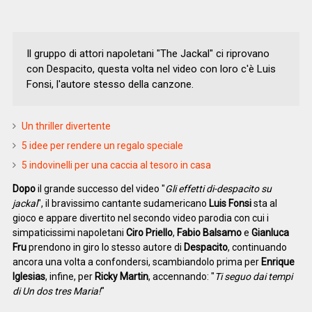
Il gruppo di attori napoletani "The Jackal" ci riprovano
con Despacito, questa volta nel video con loro c'è Luis
Fonsi, l'autore stesso della canzone.
Un thriller divertente
5 idee per rendere un regalo speciale
5 indovinelli per una caccia al tesoro in casa
Dopo
il grande successo del video "
Gli effetti di-despacito su
jackal
", il bravissimo cantante sudamericano
Luis Fonsi
sta al
gioco e appare divertito nel secondo video parodia con cui i
simpaticissimi napoletani
Ciro Priello
,
Fabio Balsamo
e
Gianluca
Fru
prendono in giro lo stesso autore di
Despacito
, continuando
ancora una volta a confondersi, scambiandolo prima per
Enrique
Iglesias
, infine, per
Ricky Martin
, accennando: "
Ti seguo dai tempi
di Un dos tres Maria!
"