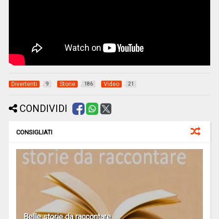
Divertenti
Storie
Video
9
186
21
CONDIVIDI
CONSIGLIATI
Belle storie da raccontare