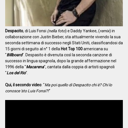
Despacito
, di Luis Fonsi
(nella foto
) e Daddy Yankee, (
remix
) in
collaborazione con Justin Bieber, sta attualmente vivendo la sua
seconda settimana di successo negli Stati Uniti, classificandosi da
15 giorni di seguito al n° 1 della
Hot Top 100
americana su
"
Billboard
". Despasito è divenuta così la seconda canzone di
successo in lingua spagnola, dopo la grande affermazione nel
1996 della "
Macarena
", cantata dalla coppia di artisti spagnoli
"
Los del Rio
".
Qui, il secondo video
: "
Ma poi quello di Despacito chi è? Chi lo
conosce 'sto Luis Fonsi​?!
"