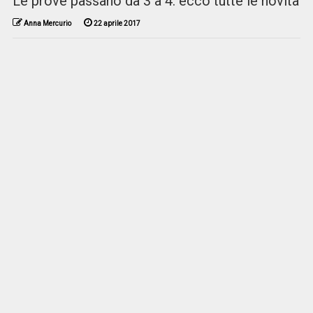
Le prove passano da 3 a 4: ecco tutte le novità
Anna Mercurio
22 aprile 2017