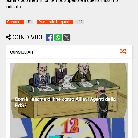
piana 2.000 metri in un tempo superiore a quello massimo
indicato.
Concorsi
Domande frequenti
51
117
CONDIVIDI
CONSIGLIATI
Com'è l'esame di fine corso Allievi Agenti della
PdS?