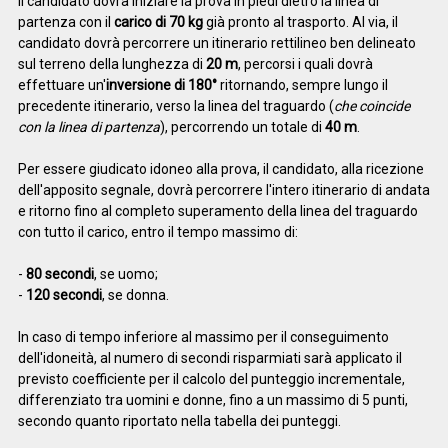
Il candidato dovrà iniziare la prova in piedi dietro la linea di
partenza con il
carico di 70 kg
già pronto al trasporto. Al via, il
candidato dovrà percorrere un itinerario rettilineo ben delineato
sul terreno della lunghezza di
20 m
, percorsi i quali dovrà
effettuare un'
inversione di 180°
ritornando, sempre lungo il
precedente itinerario, verso la linea del traguardo (
che coincide
con la linea di partenza
), percorrendo un totale di
40 m
.
Per essere giudicato idoneo alla prova, il candidato, alla ricezione
dell'apposito segnale, dovrà percorrere l'intero itinerario di andata
e ritorno fino al completo superamento della linea del traguardo
con tutto il carico, entro il tempo massimo di:
-
80 secondi
, se uomo;
-
120 secondi
, se donna.
In caso di tempo inferiore al massimo per il conseguimento
dell'idoneità, al numero di secondi risparmiati sarà applicato il
previsto coefficiente per il calcolo del punteggio incrementale,
differenziato tra uomini e donne, fino a un massimo di 5 punti,
secondo quanto riportato nella tabella dei punteggi.