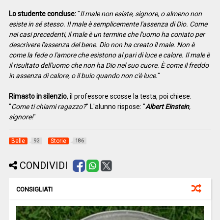
Lo studente concluse:
"
Il male non esiste, signore, o almeno non
esiste in sé stesso. Il male è semplicemente l'assenza di Dio. Come
nei casi precedenti, il male è un termine che l'uomo ha coniato per
descrivere l'assenza del bene. Dio non ha creato il male. Non è
come la fede o l'amore che esistono al pari di luce e calore. Il male è
il risultato dell'uomo che non ha Dio nel suo cuore. È come il freddo
in assenza di calore, o il buio quando non c'è luce.
"
Rimasto in silenzio
, il professore scosse la testa, poi chiese:
"
Come ti chiami ragazzo?
" L'alunno rispose: "
Albert Einstein
,
signore!
"
Belle
Storie
93
186
CONDIVIDI
CONSIGLIATI