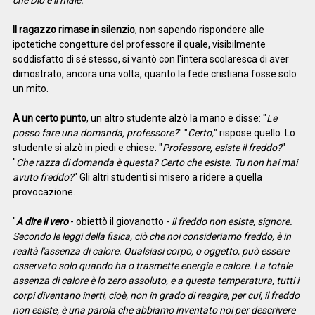
che Dio è il male.
"
Il ragazzo rimase in silenzio
, non sapendo rispondere alle
ipotetiche congetture del professore il quale, visibilmente
soddisfatto di sé stesso, si vantò con l'intera scolaresca di aver
dimostrato, ancora una volta, quanto la fede cristiana fosse solo
un mito.
A un certo punto
, un altro studente alzò la mano e disse: "
Le
posso fare una domanda, professore?
" "
Certo,
" rispose quello. Lo
studente si alzò in piedi e chiese: "
Professore, esiste il freddo?
"
"
Che razza di domanda è questa? Certo che esiste. Tu non hai mai
avuto freddo?
" Gli altri studenti si misero a ridere a quella
provocazione.
"
A dire il vero
- obiettò il giovanotto -
il freddo non esiste, signore.
Secondo le leggi della fisica, ciò che noi consideriamo freddo, è in
realtà l'assenza di calore. Qualsiasi corpo, o oggetto, può essere
osservato solo quando ha o trasmette energia e calore. La totale
assenza di calore è lo zero assoluto, e a questa temperatura, tutti i
corpi diventano inerti, cioè, non in grado di reagire, per cui, il freddo
non esiste, è una parola che abbiamo inventato noi per descrivere