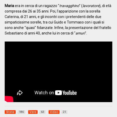
Maria
era in cerca di un ragazzo "
travagghino
" (
lavoratore
), di età
compresa dai 26 ai 35 anni. Poi, l'apparizione con la sorella
Caterina, di 21 anni, e gli incontri con i pretendenti delle due
simpaticissime sorelle, tra cui Guido e Tommaso con i quali si
sono anche "quasi" fidanzate. Infine, la presentazione del fratello
Sebastiano di anni 40, anche lui in cerca di "
amuri
".
Storie
Vere
Video
186
63
21