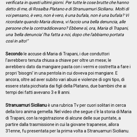
verificata in questi ultimi giorni. Per tutte le cose brutte che hanno
detto di me, di Rosalba Platano e di Stranuamuri Sicilianu. Molti di
voi pensano, è vero, non è vero, è una bufala, non è una bufala? Vi
ricordate quando Maria diceva, vi faccio una bella denuncia, alle
persone che la contraddicevano? Ebbene sì, ora, Maria di Trapani,
una 'bella denuncia' l'ha fatta a noi, dopo che l'abbiamo portata
così in alto!"
Secondo
le accuse di Maria di Trapani, i due conduttori
l'avrebbero tenuta chiusa a chiave per oltre un mese; le
avrebbero dato da mangiare pasta con i vermi e costretta a fare i
propri 'bisogni' in una pentola in cui doveva poi mangiare. E
ancora, oltre ad aver subito vari abusi e violenze di ogni tipo, di
essere stata picchiata dai figli della Platano, due bambini che ai
tempi dei fatti avevano 3 e 8 anni.
Stranuamuri Sicilianu
è una rubrica Tv per cuori solitari in cerca
della loro anima gemella. Nel video che segue c'è la storia di Maria
di Trapani, con la registrazione di alcune delle sue puntate, a
partire dalla trasmissione in cui la giovane trapanese, allora
31enne, fu presentata per la prima volta a Stranuamuri Sicilianu.