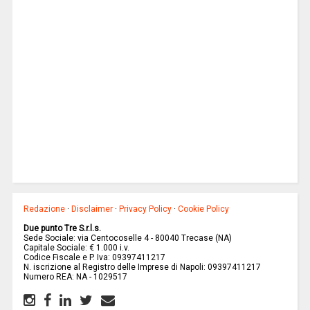
Redazione
·
Disclaimer
·
Privacy Policy
·
Cookie Policy
Due punto Tre S.r.l.s.
Sede Sociale: via Centocoselle 4 - 80040 Trecase (NA)
Capitale Sociale: € 1.000 i.v.
Codice Fiscale e P. Iva: 09397411217
N. iscrizione al Registro delle Imprese di Napoli: 09397411217
Numero REA: NA - 1029517