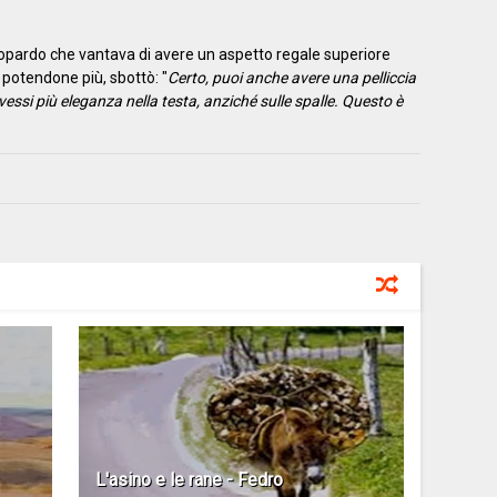
leopardo che vantava di avere un aspetto regale superiore
n potendone più, sbottò: "
Certo, puoi anche avere una pelliccia
ssi più eleganza nella testa, anziché sulle spalle. Questo è
L'asino e le rane - Fedro