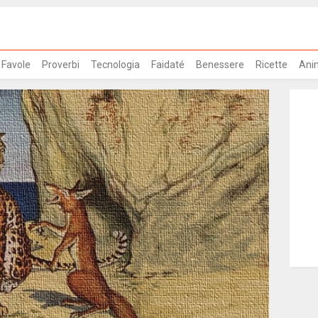
Favole
Proverbi
Tecnologia
Faidaté
Benessere
Ricette
Ani