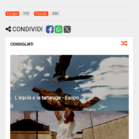
Esopo
Favole
115
254
CONDIVIDI
CONSIGLIATI
L'aquila e la tartaruga - Esopo