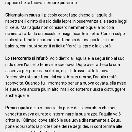
rapace che si faceva sempre più vicino.
Chiamato in causa
, il piccolo coprofago chiese all'aquila di
rispettare il diritto di asilo della lepre in osservanza alle sacre leggi
di Zeus. Ma l'aquila non considerò nemmeno quella ridicola
richiesta fatta da un piccolo e insignificante insetto. Con un colpo
d'ala strattonò lo scarabeo buttandolo da una parte e, in un
baleno, con i suoi potenti artigli afferrò la lepre e la divorò.
Lo stercorario si infuriò
. Volò dietro all'aquila e la seguì fino al suo
nido dove l'uccello teneva le sue uova. Dopo aver atteso la sua
assenza per procurarsi il cibo, egli distrusse tutte le uova
facendole rotolare fuori dal nido. Al suo ritorno, l'aquila restò
sconvolta. Quando fu il momento per una nuova covata, ella mise
le sue uova ancora più in alto, ma il coleottero riuscì a distruggere
anche quelle.
Preoccupata
della minaccia da parte dello scarabeo che per
vendetta aveva giurato di sterminare la sua razza, l'aquila volò
dritta sull'Olimpo, dove affidò le sue uova direttamente a Zeus,
ponendosi sotto la protezione del re degli dèi, in conformità alle