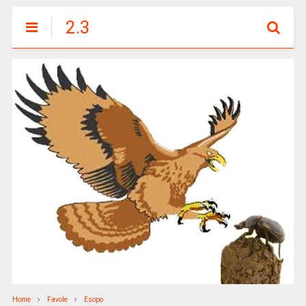
2.3
Home
Favole
Esopo