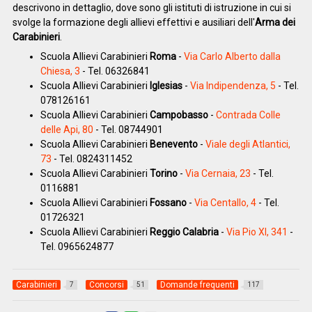
descrivono in dettaglio, dove sono gli istituti di istruzione in cui si
svolge la formazione degli allievi effettivi e ausiliari dell'
Arma dei
Carabinieri
.
Scuola Allievi Carabinieri
Roma
-
Via Carlo Alberto dalla
Chiesa, 3
- Tel. 06326841
Scuola Allievi Carabinieri
Iglesias
-
Via Indipendenza, 5
- Tel.
078126161
Scuola Allievi Carabinieri
Campobasso
-
Contrada Colle
delle Api, 80
- Tel. 08744901
Scuola Allievi Carabinieri
Benevento
-
Viale degli Atlantici,
73
- Tel. 0824311452
Scuola Allievi Carabinieri
Torino
-
Via Cernaia, 23
- Tel.
0116881
Scuola Allievi Carabinieri
Fossano
-
Via Centallo, 4
- Tel.
01726321
Scuola Allievi Carabinieri
Reggio Calabria
-
Via Pio XI, 341
-
Tel. 0965624877
Carabinieri
Concorsi
Domande frequenti
7
51
117