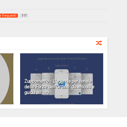
 frequenti
117
Zuppometro - L'agenda personale
delle Forze dell'Ordine: download e
guida all'uso