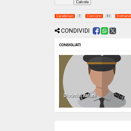
Carabinieri
Concorsi
Domande
7
51
CONDIVIDI
CONSIGLIATI
Distintivi italiani