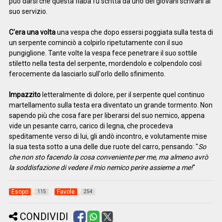
può darsi che questa fiaba fu scritta da uno dei giovani scrivani al
suo servizio.
C'era una volta
una vespa che dopo essersi poggiata sulla testa di
un serpente cominciò a colpirlo ripetutamente con il suo
pungiglione. Tante volte la vespa fece penetrare il suo sottile
stiletto nella testa del serpente, mordendolo e colpendolo così
ferocemente da lasciarlo sull'orlo dello sfinimento.
Impazzito
letteralmente di dolore, per il serpente quel continuo
martellamento sulla testa era diventato un grande tormento. Non
sapendo più che cosa fare per liberarsi del suo nemico, appena
vide un pesante carro, carico di legna, che procedeva
speditamente verso di lui, gli andò incontro, e volutamente mise
la sua testa sotto a una delle due ruote del carro, pensando: "
So
che non sto facendo la cosa conveniente per me, ma almeno avrò
la soddisfazione di vedere il mio nemico perire assieme a me!
"
Esopo
Favole
115
254
CONDIVIDI