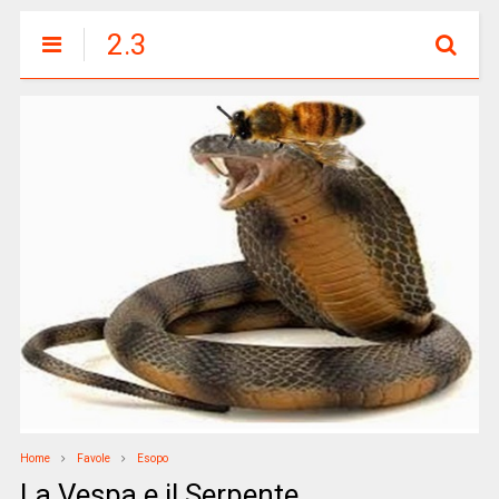
2.3
Home
Favole
Esopo
La Vespa e il Serpente