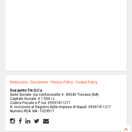
Redazione
·
Disclaimer
·
Privacy Policy
·
Cookie Policy
Due punto Tre S.r.l.s.
Sede Sociale: via Centocoselle 4 - 80040 Trecase (NA)
Capitale Sociale: € 1.000 i.v.
Codice Fiscale e P. Iva: 09397411217
N. iscrizione al Registro delle Imprese di Napoli: 09397411217
Numero REA: NA - 1029517