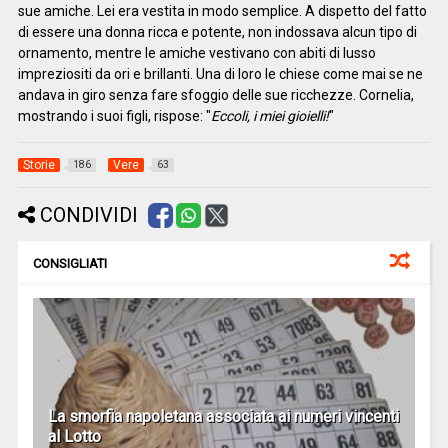
sue amiche. Lei era vestita in modo semplice. A dispetto del fatto
di essere una donna ricca e potente, non indossava alcun tipo di
ornamento, mentre le amiche vestivano con abiti di lusso
impreziositi da ori e brillanti. Una di loro le chiese come mai se ne
andava in giro senza fare sfoggio delle sue ricchezze. Cornelia,
mostrando i suoi figli, rispose: "
Eccoli, i miei gioielli!
"
Storie
Vere
186
63
CONDIVIDI
CONSIGLIATI
La smorfia napoletana associata ai numeri vincenti
al Lotto