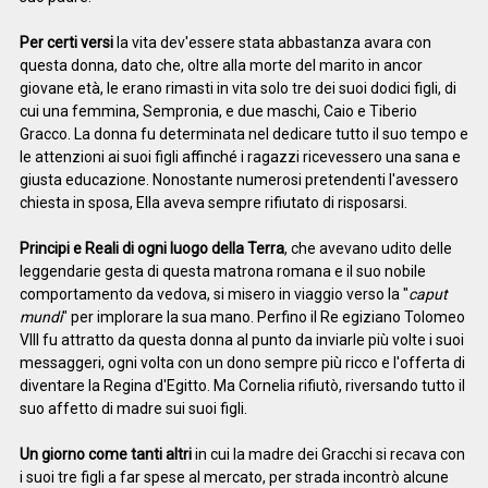
Per certi versi
la vita dev'essere stata abbastanza avara con
questa donna, dato che, oltre alla morte del marito in ancor
giovane età, le erano rimasti in vita solo tre dei suoi dodici figli, di
cui una femmina, Sempronia, e due maschi, Caio e Tiberio
Gracco. La donna fu determinata nel dedicare tutto il suo tempo e
le attenzioni ai suoi figli affinché i ragazzi ricevessero una sana e
giusta educazione. Nonostante numerosi pretendenti l'avessero
chiesta in sposa, Ella aveva sempre rifiutato di risposarsi.
Principi e Reali di ogni luogo della Terra
, che avevano udito delle
leggendarie gesta di questa matrona romana e il suo nobile
comportamento da vedova, si misero in viaggio verso la "
caput
mundi
" per implorare la sua mano. Perfino il Re egiziano Tolomeo
VIII fu attratto da questa donna al punto da inviarle più volte i suoi
messaggeri, ogni volta con un dono sempre più ricco e l'offerta di
diventare la Regina d'Egitto. Ma Cornelia rifiutò, riversando tutto il
suo affetto di madre sui suoi figli.
Un giorno come tanti altri
in cui la madre dei Gracchi si recava con
i suoi tre figli a far spese al mercato, per strada incontrò alcune