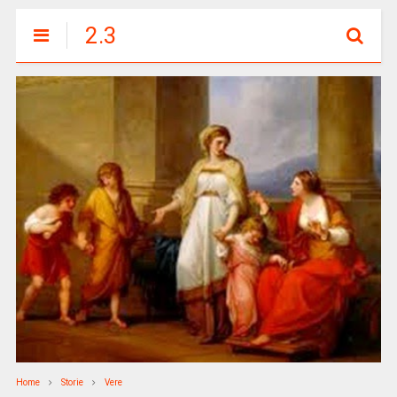
2.3
Home
Storie
Vere