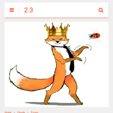
2.3
Home
Favole
Esopo