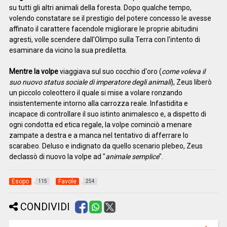
su tutti gli altri animali della foresta. Dopo qualche tempo,
volendo constatare se il prestigio del potere concesso le avesse
affinato il carattere facendole migliorare le proprie abitudini
agresti, volle scendere dall'Olimpo sulla Terra con l'intento di
esaminare da vicino la sua prediletta.
Mentre la volpe
viaggiava sul suo cocchio d'oro (
come voleva il
suo nuovo status sociale di imperatore degli animali
), Zeus liberò
un piccolo coleottero il quale si mise a volare ronzando
insistentemente intorno alla carrozza reale. Infastidita e
incapace di controllare il suo istinto animalesco e, a dispetto di
ogni condotta ed etica regale, la volpe cominciò a menare
zampate a destra e a manca nel tentativo di afferrare lo
scarabeo. Deluso e indignato da quello scenario plebeo, Zeus
declassò di nuovo la volpe ad "
animale semplice
".
Esopo
Favole
115
254
CONDIVIDI