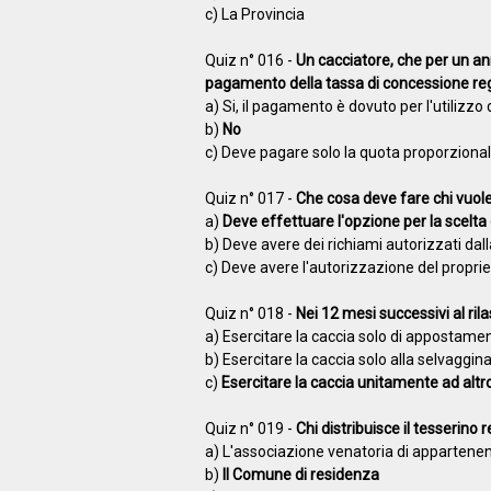
c) La Provincia
Quiz n° 016 -
Un cacciatore, che per un ann
pagamento della tassa di concessione reg
a) Si, il pagamento è dovuto per l'utilizzo 
b)
No
c) Deve pagare solo la quota proporzionale
Quiz n° 017 -
Che cosa deve fare chi vuole
a)
Deve effettuare l'opzione per la scelta 
b) Deve avere dei richiami autorizzati dall
c) Deve avere l'autorizzazione del proprie
Quiz n° 018 -
Nei 12 mesi successivi al rila
a) Esercitare la caccia solo di appostam
b) Esercitare la caccia solo alla selvaggin
c)
Esercitare la caccia unitamente ad altr
Quiz n° 019 -
Chi distribuisce il tesserino 
a) L'associazione venatoria di appartene
b)
Il Comune di residenza