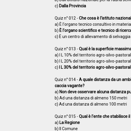
c)
Dalla Provincia
Quiz n° 012 -
Che cosa è l'istituto naziona
a) È l'organo tecnico consultivo in materia
b)
È l'organo scientifico e tecnico di ricer
c) È un centro di allevamento di selvaggia
Quiz n° 013 -
Qual è la superficie massim
a) I L 10% del territorio agro-silvo-pastora
b) I L 20% del territorio agro-silvo-pastora
c)
I L 30% del territorio agro-silvo-pastora
Quiz n° 014 -
A quale distanza da un ambi
caccia vagante?
a)
Non deve osservare alcuna distanza purc
b) Ad una distanza di almeno 150 metri
c) Ad una distanza di almeno 100 metri
Quiz n° 015 -
Qual è l'ente che stabilisce i
a)
La Regione
b) Il Comune