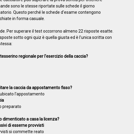
omande sono le stesse riportate sulle schede il giorno
venatorio. Questo perché le schede d'esame contengono
hiate in forma casuale.
. Per superare il test occorrono almeno 22 risposte esatte.
isposte sotto ogni quiz è quella giusta ed è l'unica scritta con
tessa:
tesserino regionale per l'esercizio della caccia?
itare la caccia da appostamento fisso?
 e ubicato l'appostamento
cia
to preparato
o dimenticato a casa la licenza?
ssivi di esserne provvisti
vvisti si commette reato