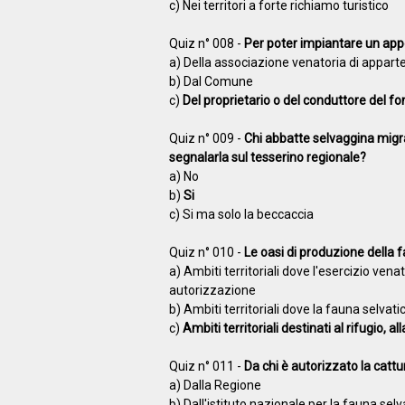
c) Nei territori a forte richiamo turistico
Quiz n° 008 -
Per poter impiantare un app
a) Della associazione venatoria di appar
b) Dal Comune
c)
Del proprietario o del conduttore del f
Quiz n° 009 -
Chi abbatte selvaggina migra
segnalarla sul tesserino regionale?
a) No
b)
Si
c) Si ma solo la beccaccia
Quiz n° 010 -
Le oasi di produzione della 
a) Ambiti territoriali dove l'esercizio ven
autorizzazione
b) Ambiti territoriali dove la fauna selvat
c)
Ambiti territoriali destinati al rifugio, 
Quiz n° 011 -
Da chi è autorizzato la cattu
a) Dalla Regione
b) Dall'istituto nazionale per la fauna selv