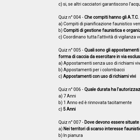
c) si, se altri cacciatori garantiscono l'acq
Quiz n° 004 -
Che compiti hanno gli A.T.C.
a) Compiti di pianificazione faunistico ve
b)
Compiti di gestione faunistica e organiz
c) Coordinano tutta l'attività di vigilanza 
Quiz n° 005 -
Quali sono gli appostamenti co
forma di caccia da esercitare in via esclu
a) Appostamenti senza uso di richiami viv
b) Appostamenti per i colombacci
c)
Appostamenti con uso di richiami vivi
Quiz n° 006 -
Quale durata ha l'autorizzaz
a) 7 Anni
b) 1 Anno ed è rinnovata tacitamente
c)
5 Anni
Quiz n° 007 -
Dove devono essere situate p
a)
Nei territori di scarso interesse faunist
b) In pianura