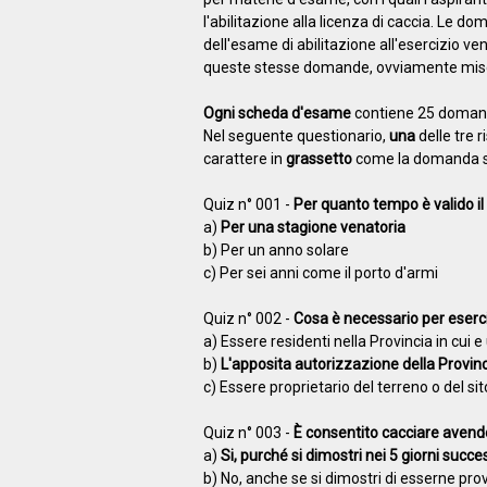
l'abilitazione alla licenza di caccia. Le d
dell'esame di abilitazione all'esercizio 
queste stesse domande, ovviamente misc
Ogni scheda d'esame
contiene 25 domande
Nel seguente questionario,
una
delle tre r
carattere in
grassetto
come la domanda s
Quiz n° 001 -
Per quanto tempo è valido il 
a)
Per una stagione venatoria
b) Per un anno solare
c) Per sei anni come il porto d'armi
Quiz n° 002 -
Cosa è necessario per eserc
a) Essere residenti nella Provincia in cui
b)
L'apposita autorizzazione della Provin
c) Essere proprietario del terreno o del si
Quiz n° 003 -
È consentito cacciare avend
a)
Si, purché si dimostri nei 5 giorni succe
b) No, anche se si dimostri di esserne pro