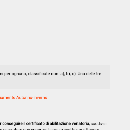
ni per ognuno, classificate con: a), b), c). Una delle tre
gliamento Autunno-Inverno
 conseguire il certificato di abilitazione venatoria
, suddivisi
te cacciatore può superare la prova scritta per ottenere