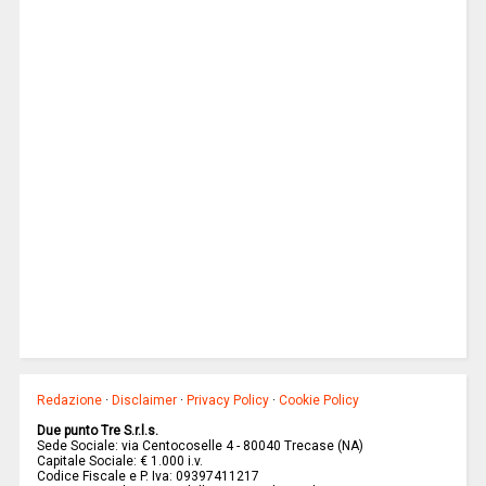
Redazione
·
Disclaimer
·
Privacy Policy
·
Cookie Policy
Due punto Tre S.r.l.s.
Sede Sociale: via Centocoselle 4 - 80040 Trecase (NA)
Capitale Sociale: € 1.000 i.v.
Codice Fiscale e P. Iva: 09397411217