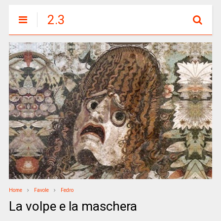
2.3
Home
Favole
Fedro
La volpe e la maschera