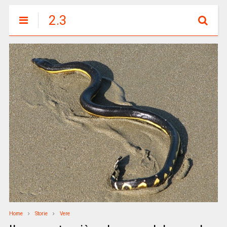
2.3
Home
Storie
Vere