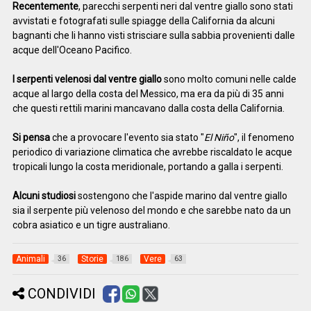
Recentemente
, parecchi serpenti neri dal ventre giallo sono stati
avvistati e fotografati sulle spiagge della California da alcuni
bagnanti che li hanno visti strisciare sulla sabbia provenienti dalle
acque dell'Oceano Pacifico.
I serpenti velenosi dal ventre giallo
sono molto comuni nelle calde
acque al largo della costa del Messico, ma era da più di 35 anni
che questi rettili marini mancavano dalla costa della California.
Si pensa
che a provocare l'evento sia stato "
El Niño
", il fenomeno
periodico di variazione climatica che avrebbe riscaldato le acque
tropicali lungo la costa meridionale, portando a galla i serpenti.
Alcuni studiosi
sostengono che l'aspide marino dal ventre giallo
sia il serpente più velenoso del mondo e che sarebbe nato da un
cobra asiatico e un tigre australiano.
Animali
Storie
Vere
36
186
63
CONDIVIDI