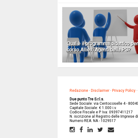
Qual è il programma didattico per 
corso Allievi Agenti della PS?
Redazione
·
Disclaimer
·
Privacy Policy
Due punto Tre S.r.l.s.
Sede Sociale: via Centocoselle 4 - 8004
Capitale Sociale: € 1.000 i.v.
Codice Fiscale e P. Iva: 09397411217
N. iscrizione al Registro delle Imprese 
Numero REA: NA - 1029517