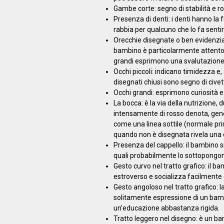
Gambe corte: segno di stabilità e ro
Presenza di denti: i denti hanno la
rabbia per qualcuno che lo fa sentir
Orecchie disegnate o ben evidenziate:
bambino è particolarmente attento 
grandi esprimono una svalutazione 
Occhi piccoli: indicano timidezza e
disegnati chiusi sono segno di civet
Occhi grandi: esprimono curiosità e 
La bocca: è la via della nutrizione
intensamente di rosso denota, gen
come una linea sottile (normale pri
quando non è disegnata rivela una 
Presenza del cappello: il bambino s
quali probabilmente lo sottopongon
Gesto curvo nel tratto grafico: il 
estroverso e socializza facilmente 
Gesto angoloso nel tratto grafico: l
solitamente espressione di un bambi
un'educazione abbastanza rigida.
Tratto leggero nel disegno: è un b