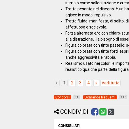
stimolo come sollecitazione e cresc
Tratto pesante nel disegno: è un b
agisce in modo impulsivo.
Tratto fluido: manifesta, di solito, 
affettuoso e socievole.
Forza alternata e/o con chiaro-scuri
alla distrazione. Ha bisogno di ess
Figura colorata con tinte pastello: s
Figura colorata con tinte forti: esp
anche aggressività e rabbia.
Realismo usato nei colori: è impor
realistico qualche parte della figu
1
2
3
4
Vedi tutto
Concorsi
Domande frequenti
51
117
CONDIVIDI
CONSIGLIATI