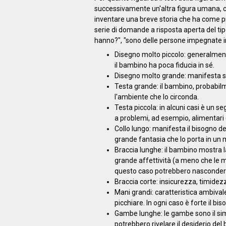
successivamente un'altra figura umana, 
inventare una breve storia che ha come p
serie di domande a risposta aperta del tip
hanno?", "sono delle persone impegnate in
Disegno molto piccolo: generalment
il bambino ha poca fiducia in sé.
Disegno molto grande: manifesta si
Testa grande: il bambino, probabil
l'ambiente che lo circonda.
Testa piccola: in alcuni casi è un se
a problemi, ad esempio, alimentari (
Collo lungo: manifesta il bisogno de
grande fantasia che lo porta in un 
Braccia lunghe: il bambino mostra l
grande affettività (a meno che le ma
questo caso potrebbero nascondere
Braccia corte: insicurezza, timide
Mani grandi: caratteristica ambiva
picchiare. In ogni caso è forte il bi
Gambe lunghe: le gambe sono il s
potrebbero rivelare il desiderio del