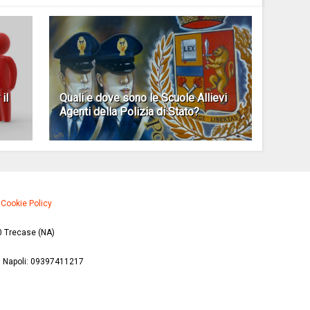
il
Quali e dove sono le Scuole Allievi
Agenti della Polizia di Stato?
·
Cookie Policy
0 Trecase (NA)
di Napoli: 09397411217