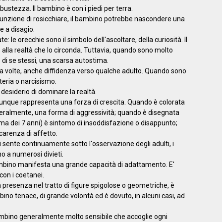
bustezza. Il bambino è con i piedi per terra.
 funzione di rosicchiare, il bambino potrebbe nascondere una
e a disagio.
 le orecchie sono il simbolo dell'ascoltare, della curiosità. Il
alla realtà che lo circonda. Tuttavia, quando sono molto
di se stessi, una scarsa autostima.
, a volte, anche diffidenza verso qualche adulto. Quando sono
teria o narcisismo.
desiderio di dominare la realtà.
, dunque rappresenta una forza di crescita. Quando è colorata
eralmente, una forma di aggressività; quando è disegnata
ma dei 7 anni) è sintomo di insoddisfazione o disappunto;
carenza di affetto.
i sente continuamente sotto l'osservazione degli adulti, i
o a numerosi divieti.
bambino manifesta una grande capacità di adattamento. E'
con i coetanei.
a presenza nel tratto di figure spigolose o geometriche, è
no tenace, di grande volontà ed è dovuto, in alcuni casi, ad
ambino generalmente molto sensibile che accoglie ogni