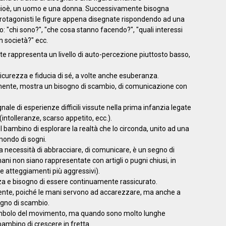
cioè, un uomo e una donna. Successivamente bisogna
rotagonisti le figure appena disegnate rispondendo ad una
o: "chi sono?", "che cosa stanno facendo?", "quali interessi
 società?" ecc.
e rappresenta un livello di auto-percezione piuttosto basso,
curezza e fiducia di sé, a volte anche esuberanza.
mente, mostra un bisogno di scambio, di comunicazione con
gnale di esperienze difficili vissute nella prima infanzia legate
intolleranze, scarso appetito, ecc.).
l bambino di esplorare la realtà che lo circonda, unito ad una
mondo di sogni.
a necessità di abbracciare, di comunicare, è un segno di
ni non siano rappresentate con artigli o pugni chiusi, in
 atteggiamenti più aggressivi).
zza e bisogno di essere continuamente rassicurato.
lente, poiché le mani servono ad accarezzare, ma anche a
sogno di scambio.
imbolo del movimento, ma quando sono molto lunghe
 bambino di crescere in fretta.