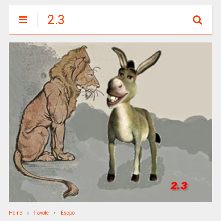
2.3
Home
Favole
Esopo