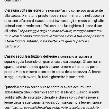
conclusioni.
C'era una volta un leone
che nominò l'asino come suo assistente
alla caccia. Di mattina presto i due si incamminarono nel bosco e il
re ordinò all'asino di nascondersi tra i cespugli in modo che gli altri
animali non lo vedessero. Poi, con tono lusinghiero, il leone disse
all'asino: "
Al passaggio degli animali selvatici, coraggiosamente ti
muoverai facendo rumore tra le frasche e con la tua voce possente
li farai fuggire. Intanto, io li aspetterò da questa parte e li
catturerò
".
L'asino seguì le istruzioni del leone
e cominciò a ragliare a
squarciagola facendo un gran chiasso dai cespugli. Gli animali si
spaventarono udendo quello strano rumore e, temendo per la
propria vita, si misero a correre in cerca della salvezza. Al leone,
in agguato più avanti, fu facile ghermire le sue prede.
Quando
il grosso felino si rese conto di avere accumulato
abbastanza cibo, richiamò il somaro al silenzio. L'asino si sentì
soddisfatto del risultato ottenuto e chiese con ostentazione al
leone circa le sue capacità vocali. Con sarcasmo, il leone rispose
così: "
se non sapessi che sei un asino nato cresciuto e pasciuto,