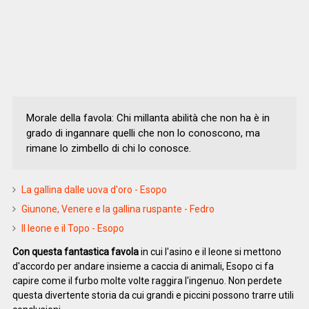
Morale della favola: Chi millanta abilità che non ha è in
grado di ingannare quelli che non lo conoscono, ma
rimane lo zimbello di chi lo conosce.
La gallina dalle uova d'oro - Esopo
Giunone, Venere e la gallina ruspante - Fedro
Il leone e il Topo - Esopo
Con questa fantastica favola
in cui l'asino e il leone si mettono
d'accordo per andare insieme a caccia di animali, Esopo ci fa
capire come il furbo molte volte raggira l'ingenuo. Non perdete
questa divertente storia da cui grandi e piccini possono trarre utili