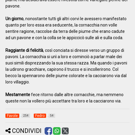
pavone.
Un giorno
, nonostante tutti gli altri corvi le avessero manifestato
quanto per loro essa era seducente, la cornacchia non volle
sentire ragione, raccolse da terra delle piume che erano cadute
ad un pavone e con la colla se le appiccicò sulle ali e sulla coda.
Raggiante di felicità
, così conciata si diresse verso un gruppo di
pavoni. La cornacchia si unì a loro e cominciò a parlar male dei
suoi simili disprezzando la sua stessa razza. Ma quando i pavoni
la udirono gracchiare, capirono il trucco e si incollerirono. Col
becco la spennarono delle piume colorate e la cacciarono via dal
loro villaggio.
Mestamente
fece ritorno dalle altre cornacchie, ma nemmeno
queste non la vollero più accettare tra loro e la cacciarono via.
Favole
Fedro
254
54
CONDIVIDI