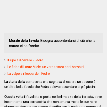
Morale della favola:
Bisogna accontentarsi di ciò che la
natura ci ha fornito.
Il lupo e il cavallo - Fedro
Le fiabe di Lante Miele, un vero tesoro per i bambini
La volpe e il leopardo - Fedro
La storia
della cornacchia che sognava di essere un pavone è
un'altra bella favola che Fedro soleva raccontare ai più piccini.
Questa volta
il favolista ci porta nel bel mezzo della foresta, dove
incontriamo una cornacchia che non amava molto le sue nere
piume ma desiderava essere rivestita con le variegate penne del