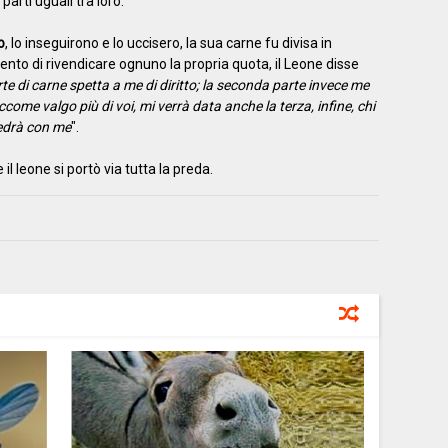
parti uguali tra loro.
o
, lo inseguirono e lo uccisero, la sua carne fu divisa in
ento di rivendicare ognuno la propria quota, il Leone disse
arte di carne spetta a me di diritto; la seconda parte invece me
iccome valgo più di voi, mi verrà data anche la terza, infine, chi
vedrà con me
".
il leone si portò via tutta la preda.