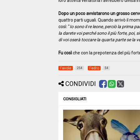
loro attività venatoria l'avrebbero divisa in 
Dopo un poco avvistarono un grosso cerv
quattro parti uguali. Quando arrivò il mom
così: "
Io sono il re leone, perciò la prima p
la darete voi perché sono il più forte, poi, s
di voi oserà toccare la quarta parte se la 
Fu così
che con la prepotenza del più forte 
Favole
Fedro
254
54
CONDIVIDI
CONSIGLIATI