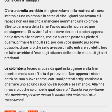
comincerà a mangiarli.
C'era una volta un nibbio
che gironzolava dalla mattina alla sera
intorno a una colombaia in cerca di cibo. I giorni passavano e il
rapace non era riuscito a mangiare nemmeno una colomba.
Stretto dai morsi della fame, l'avido uccello ricorse ad uno
stratagemma. Si avvicinò al nido dove c'erano i piccioni appena
nati e rivolto alle colombe, che già si erano poste sul piede di
guerra, prima le tranquillizzò, poi, con voce quanto più soave
possibile, disse loro che se lo avessero fatto entrare ed eletto loro
re, lui le avrebbe difese dagli attacchi delle aquile e da tutti gli altri
predatori.
Le colombe
si fecero circuire da quell'imbroglione e alla fine
accettarono la sua offerta di protezione. Non appena il nibbio
entrò nel suo nuovo reame, con i suoi potenti artigli cominciò a
ghermire uno ad uno i suoi novelli sudditi e se li mangiò. Alla fine
rimasero poche colombe le quali dissero: "
Questa è la punizione
che meritiamo per aver messo la nostra vita nelle mani di un
mascalzone
".