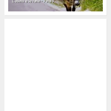
L'asino e le rane - Fedro