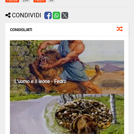
Favole
Fedro
254
54
CONDIVIDI
CONSIGLIATI
L'uomo e il leone - Fedro