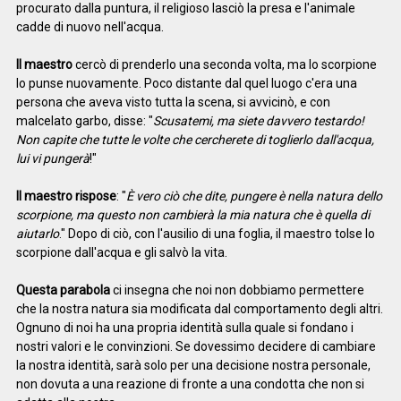
procurato dalla puntura, il religioso lasciò la presa e l'animale
cadde di nuovo nell'acqua.
Il maestro
cercò di prenderlo una seconda volta, ma lo scorpione
lo punse nuovamente. Poco distante dal quel luogo c'era una
persona che aveva visto tutta la scena, si avvicinò, e con
malcelato garbo, disse: "
Scusatemi, ma siete davvero testardo!
Non capite che tutte le volte che cercherete di toglierlo dall'acqua,
lui vi pungerà
!"
Il maestro rispose
: "
È vero ciò che dite, pungere è nella natura dello
scorpione, ma questo non cambierà la mia natura che è quella di
aiutarlo
." Dopo di ciò, con l'ausilio di una foglia, il maestro tolse lo
scorpione dall'acqua e gli salvò la vita.
Questa parabola
ci insegna che noi non dobbiamo permettere
che la nostra natura sia modificata dal comportamento degli altri.
Ognuno di noi ha una propria identità sulla quale si fondano i
nostri valori e le convinzioni. Se dovessimo decidere di cambiare
la nostra identità, sarà solo per una decisione nostra personale,
non dovuta a una reazione di fronte a una condotta che non si