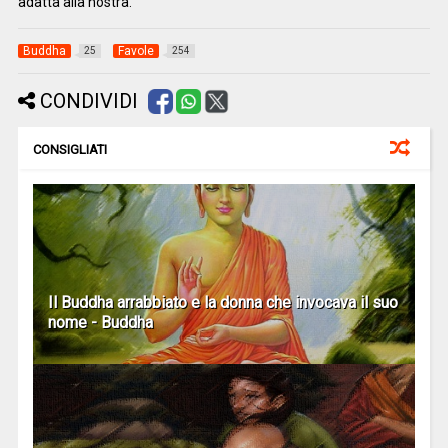
adatta alla nostra.
Buddha
Favole
25
254
CONDIVIDI
CONSIGLIATI
Il Buddha arrabbiato e la donna che invocava il suo
nome - Buddha