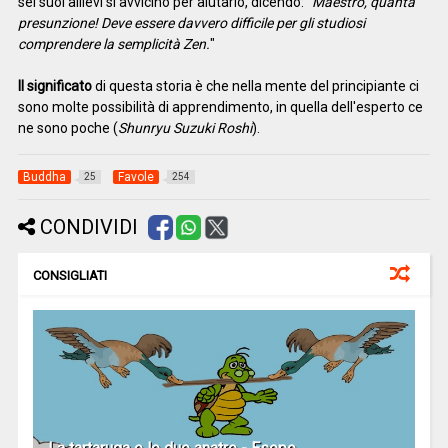
sei suoi allievi si avvicinò per aiutarlo, dicendo: "
Maestro, quanta
presunzione! Deve essere davvero difficile per gli studiosi
comprendere la semplicità Zen.
"
Il significato
di questa storia è che nella mente del principiante ci
sono molte possibilità di apprendimento, in quella dell'esperto ce
ne sono poche (
Shunryu Suzuki Roshi
).
Buddha
Favole
25
254
CONDIVIDI
CONSIGLIATI