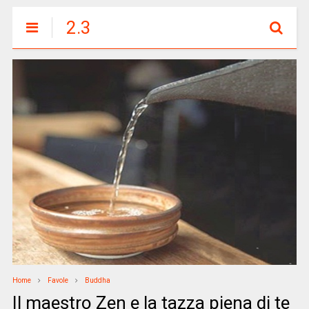
2.3
Home
Favole
Buddha
Il maestro Zen e la tazza piena di te