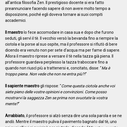
all'antica filosofia Zen. Il prestigioso docente si era fatto
preannunciare facendo sapere di non avere molto tempo a
disposizione, poiché egli doveva tornare ai suoi compiti
accademici.
Il maestro
lo fece accomodare in casa sua e dopo che furono
seduti, gli servì il tè. Il vecchio versò la bevanda fino a riempire la
ciotola e la porse al suo ospite, ma il professore si rifiutò di bere
dicendo era venuto non per sete d'acqua ma per fame di sapere.
Allora il maestro riprese a versare il tè nella tazza già piena. Il
professore guardava perplesso la tazza traboccare fino a
quando non riuscì più a trattenersi e, concitato, disse: "
Ma è
troppo piena. Non vede che non ne entra più?!
"
Il sapiente maestro
gli rispose: "
Come questa ciotola anche voi
siete pieno delle vostre opinioni e convinzioni. Come posso
mostrarvi la saggezza Zen se prima non svuotate la vostra
mente?
"
Arrabbiato
, il professore si alzò senza dire una sola parola e se ne
andò. Mentre il maestro puliva il pavimento bagnato dal tè, uno