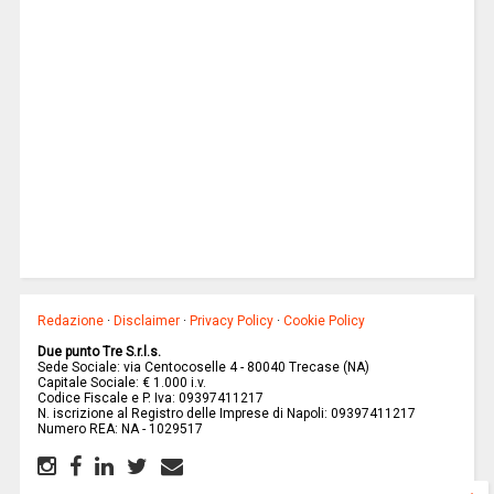
Redazione
·
Disclaimer
·
Privacy Policy
·
Cookie Policy
Due punto Tre S.r.l.s.
Sede Sociale: via Centocoselle 4 - 80040 Trecase (NA)
Capitale Sociale: € 1.000 i.v.
Codice Fiscale e P. Iva: 09397411217
N. iscrizione al Registro delle Imprese di Napoli: 09397411217
Numero REA: NA - 1029517