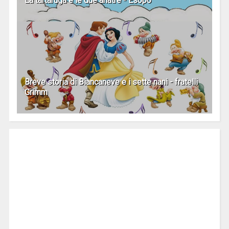
La tartaruga e le due anatre - Esopo
Breve storia di Biancaneve e i sette nani - fratelli
Grimm