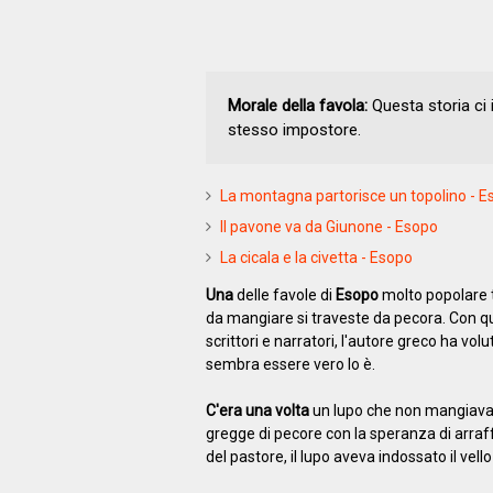
Morale della favola:
Questa storia ci
stesso impostore.
La montagna partorisce un topolino - E
Il pavone va da Giunone - Esopo
La cicala e la civetta - Esopo
Una
delle favole di
Esopo
molto popolare t
da mangiare si traveste da pecora. Con ques
scrittori e narratori, l'autore greco ha vol
sembra essere vero lo è.
C'era una volta
un lupo che non mangiava d
gregge di pecore con la speranza di arraf
del pastore, il lupo aveva indossato il vell