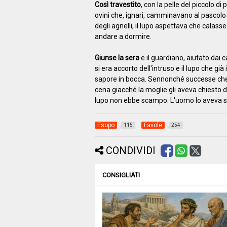
Così travestito
, con la pelle del piccolo di
ovini che, ignari, camminavano al pascolo 
degli agnelli, il lupo aspettava che calasse 
andare a dormire.
Giunse la sera
e il guardiano, aiutato dai 
si era accorto dell'intruso e il lupo che g
sapore in bocca. Sennonché successe che a
cena giacché la moglie gli aveva chiesto di
lupo non ebbe scampo. L'uomo lo aveva s
Esopo
Favole
115
254
CONDIVIDI
CONSIGLIATI