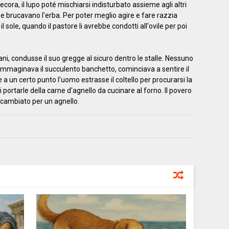
 pecora, il lupo poté mischiarsi indisturbato assieme agli altri
e brucavano l'erba. Per poter meglio agire e fare razzia
il sole, quando il pastore li avrebbe condotti all'ovile per poi
cani, condusse il suo gregge al sicuro dentro le stalle. Nessuno
ià immaginava il succulento banchetto, cominciava a sentire il
 un certo punto l'uomo estrasse il coltello per procurarsi la
 portarle della carne d'agnello da cucinare al forno. Il povero
cambiato per un agnello.