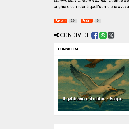
codesti che ti stanno a fianco
." Udendo ciò
unghie e con i denti quell'uomo che aveva avu
Favole
Fedro
254
54
CONDIVIDI
CONSIGLIATI
Il gabbiano e il nibbio - Esopo