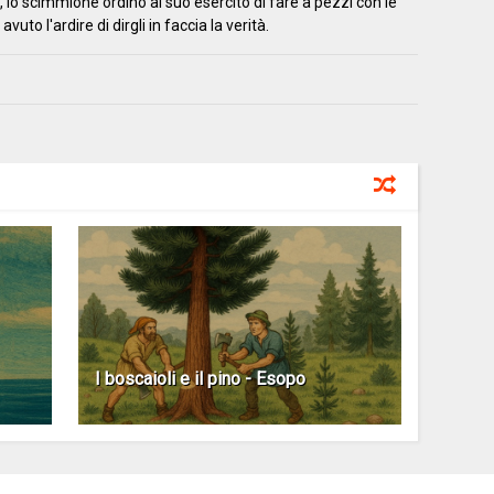
, lo scimmione ordinò al suo esercito di fare a pezzi con le
to l'ardire di dirgli in faccia la verità.
I boscaioli e il pino - Esopo