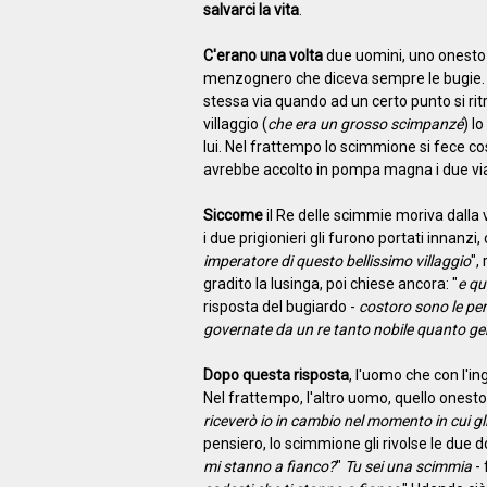
salvarci la vita
.
C'erano una volta
due uomini, uno onesto e
menzognero che diceva sempre le bugie. U
stessa via quando ad un certo punto si rit
villaggio (
che era un grosso scimpanzé
) l
lui. Nel frattempo lo scimmione si fece c
avrebbe accolto in pompa magna i due vi
Siccome
il Re delle scimmie moriva dalla 
i due prigionieri gli furono portati innanzi, 
imperatore di questo bellissimo villaggio
",
gradito la lusinga, poi chiese ancora: "
e qu
risposta del bugiardo -
costoro sono le per
governate da un re tanto nobile quanto g
Dopo questa risposta
, l'uomo che con l'i
Nel frattempo, l'altro uomo, quello onesto
riceverò io in cambio nel momento in cui gli 
pensiero, lo scimmione gli rivolse le due 
mi stanno a fianco?
"
Tu sei una scimmia
- 