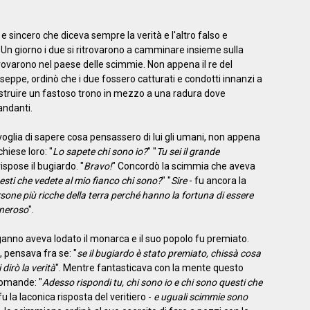
 sincero che diceva sempre la verità e l'altro falso e
n giorno i due si ritrovarono a camminare insieme sulla
rovarono nel paese delle scimmie. Non appena il re del
o seppe, ordinò che i due fossero catturati e condotti innanzi a
ostruire un fastoso trono in mezzo a una radura dove
andanti.
voglia di sapere cosa pensassero di lui gli umani, non appena
chiese loro: "
Lo sapete chi sono io?
" "
Tu sei il grande
 rispose il bugiardo. "
Bravo!
" Concordò la scimmia che aveva
esti che vedete al mio fianco chi sono?
" "
Sire
- fu ancora la
sone più ricche della terra perché hanno la fortuna di essere
eneroso
".
nganno aveva lodato il monarca e il suo popolo fu premiato.
, pensava fra se: "
se il bugiardo è stato premiato, chissà cosa
dirò la verità
". Mentre fantasticava con la mente questo
domande: "
Adesso rispondi tu, chi sono io e chi sono questi che
fu la laconica risposta del veritiero -
e uguali scimmie sono