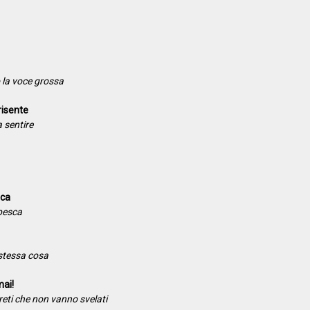
o la voce grossa
risente
a sentire
ica
 pesca
 stessa cosa
mai!
reti che non vanno svelati