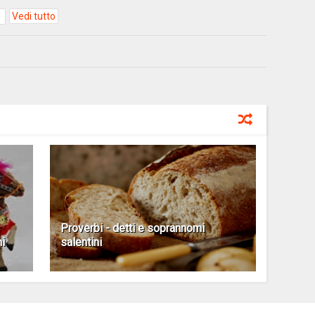
Vedi tutto
Proverbi - detti e soprannomi
ni
salentini