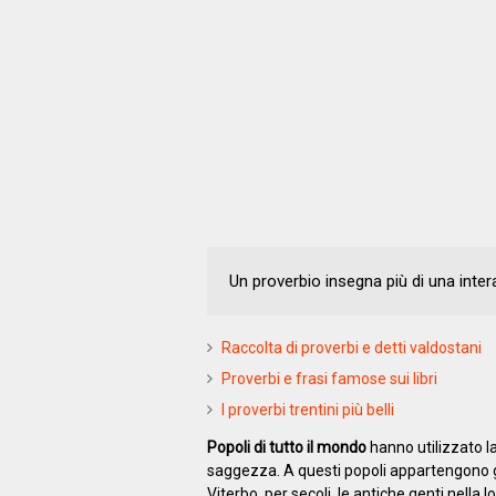
Un proverbio insegna più di una intera 
Raccolta di proverbi e detti valdostani
Proverbi e frasi famose sui libri
I proverbi trentini più belli
Popoli di tutto il mondo
hanno utilizzato l
saggezza. A questi popoli appartengono gli
Viterbo, per secoli, le antiche genti nella