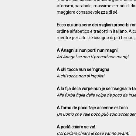
aforismi, parabole, massime e modi di dir
maggiore consapevolezza di sé.
Ecco qui una serie dei migliori proverbi r
ordine alfabetico e tradotti in italiano. Alc
mentre per altri c'è bisogno di più tempo 
A Anagni si nun porti nun magni
Ad Anagni se non ti procuri non mangi
A chi tocca nun se 'ngrugna
A chi tocca non si inquieti
A la fija de la vorpe nun je se 'nsegna 'a t
Alla furba figlia della volpe c'è poco da in
A l'omo de poco faje accenne er foco
Un uomo che vale poco può solo accendere
A parlà chiaro se va!
Col parlare chiaro le cose vanno avanti