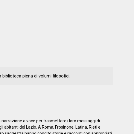
biblioteca piena di volumi filosofici.
a narrazione a voce per trasmettere i loro messaggi di
 abitanti del Lazio. A Roma, Frosinone, Latina, Rieti e
 loro saggezza hanno condito storie e racconti con appropriati