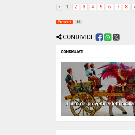
1
2
3
4
5
6
7
8
Proverbi
45
CONDIVIDI
CONSIGLIATI
Il libro dei proverbi e detti sicilia