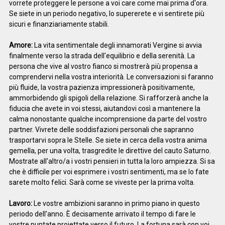
vorrete proteggere le persone a voi care come mai prima d'ora.
Se siete in un periodo negativo, lo supererete e vi sentirete più
sicuri e finanziariamente stabili.
Amore:
La vita sentimentale degli innamorati Vergine si avvia
finalmente verso la strada dell'equilibrio e della serenità. La
persona che vive al vostro fianco si mostrerà più propensa a
comprendervi nella vostra interiorità. Le conversazioni si faranno
più fluide, la vostra pazienza impressionerà positivamente,
ammorbidendo gli spigoli della relazione. Si rafforzerà anche la
fiducia che avete in voi stessi, aiutandovi così a mantenere la
calma nonostante qualche incomprensione da parte del vostro
partner. Vivrete delle soddisfazioni personali che sapranno
trasportarvi sopra le Stelle. Se siete in cerca della vostra anima
gemella, per una volta, trasgredite le direttive del cauto Saturno.
Mostrate all'altro/a i vostri pensieri in tutta la loro ampiezza. Si sa
che è difficile per voi esprimere i vostri sentimenti, ma se lo fate
sarete molto felici. Sarà come se viveste per la prima volta.
Lavoro:
Le vostre ambizioni saranno in primo piano in questo
periodo dell'anno. È decisamente arrivato il tempo di fare le
vostre puntate proiettate verso il futuro. La fortuna sarà con voi.