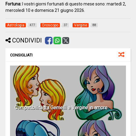
Fortuna:
I vostri giorni fortunati di questo mese sono: martedì 2,
mercoledì 10 e domenica 21 giugno 2026.
Astrologia
Oroscopo
Vergine
477
37
88
CONDIVIDI
CONSIGLIATI
Compatibilità tra Gemelli e Vergine in amore